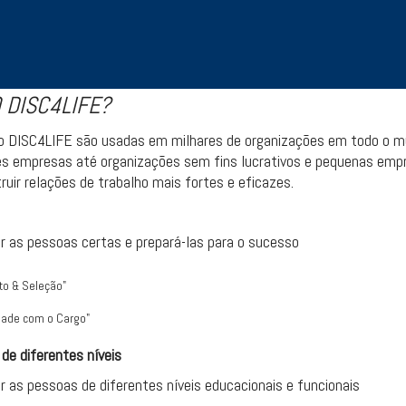
 DISC4LIFE?
o DISC4LIFE são usadas em milhares de organizações em todo o m
s empresas até organizações sem fins lucrativos e pequenas empre
ruir relações de trabalho mais fortes e eficazes.
r as pessoas certas e prepará-las para o sucesso
to & Seleção"
idade com o Cargo"
de diferentes níveis
r as pessoas de diferentes níveis educacionais e funcionais