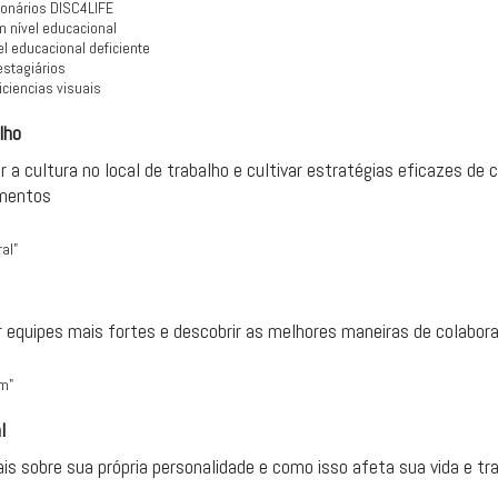
ionários DISC4LIFE
 nível educacional
l educacional deficiente
stagiários
ciencias visuais
lho
r a cultura no local de trabalho e cultivar estratégias eficazes de
amentos
ral"
r equipes mais fortes e descobrir as melhores maneiras de colabora
m"
l
is sobre sua própria personalidade e como isso afeta sua vida e tr