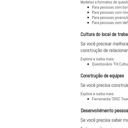
Modelos e formatos de quest
Para pessoas com bom
Para pessoas com níve
Para pessoas jovens/e
Para pessoas com defi
Cultura do local de traba
Se você precisar melhora
construção de relacion
Explore e saiba mais:
Questionário "Fit Cultu
Construção de equipes
Se você precisa construi
Explore e saiba mais:
Ferramenta "DISC Tea
Desenvolvimento pessoa
Se você precisa saber ma